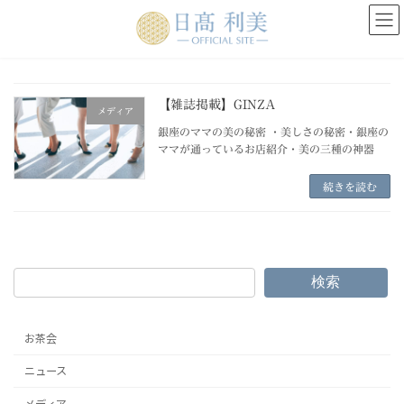
コ
ナ
ン
ビ
テ
ゲ
ン
ー
ツ
シ
へ
ョ
【雑誌掲載】GINZA
メディア
ス
ン
銀座のママの美の秘密 ・美しさの秘密・銀座の
キ
に
ママが通っているお店紹介・美の三種の神器
ッ
移
プ
動
続きを読む
検索
お茶会
ニュース