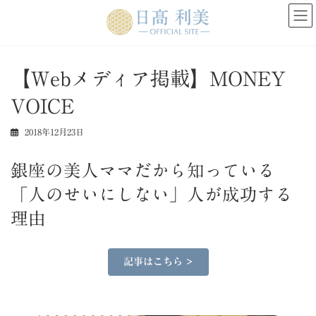
コ
ナ
ン
ビ
テ
ゲ
ン
ー
ツ
シ
【Webメディア掲載】MONEY
へ
ョ
ス
ン
VOICE
キ
に
ッ
移
プ
動
2018年12月23日
銀座の美人ママだから知っている
「人のせいにしない」人が成功する
理由
記事はこちら >